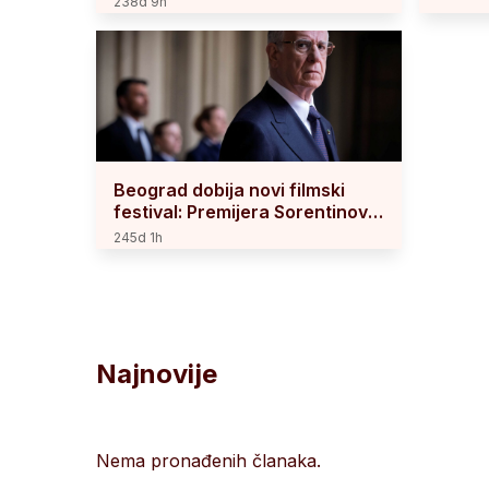
238d 9h
Beograd dobija novi filmski
festival: Premijera Sorentinove
„La Grazia“ kao uvertira u
245d 1h
Beograd film festival
Najnovije
Nema pronađenih članaka.