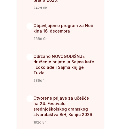
teatra 2025.
242d 6h
Objavljujemo program za Noć
3
kina 16. decembra
238d 9h
Održano NOVOGODIŠNJE
4
druženje prijatelja Sajma kafe
i čokolade i Sajma knjige
Tuzla
236d 1h
Otvorene prijave za učešće
5
na 24. Festivalu
srednjoškolskog dramskog
stvaralaštva BiH, Konjic 2026
192d 8h