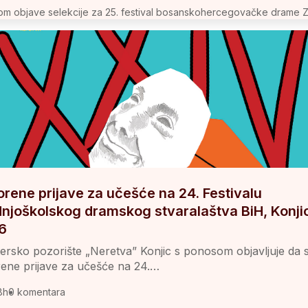
m objave selekcije za 25. festival bosanskohercegovačke drame 
u Bosanskom narodnom pozorištu Zenica…
omentara
rene prijave za učešće na 24. Festivalu
dnjoškolskog dramskog stvaralaštva BiH, Konji
6
rsko pozorište „Neretva” Konjic s ponosom objavljuje da 
ene prijave za učešće na 24.…
8h
0 komentara