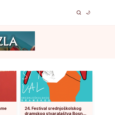
🌙
rame
24. Festival srednjoškolskog
dramskog stvaralaštva Bosne i