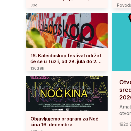
kulture i muzike na Igmanu
Povodo
30d
2026, 
115d
0 k
16. Kaleidoskop festival održat
će se u Tuzli, od 28. jula do 2.
augusta 2026.
136d 8h
Otvo
sre
202
Amate
otvor
Objavljujemo program za Noć
kina 16. decembra
192d 