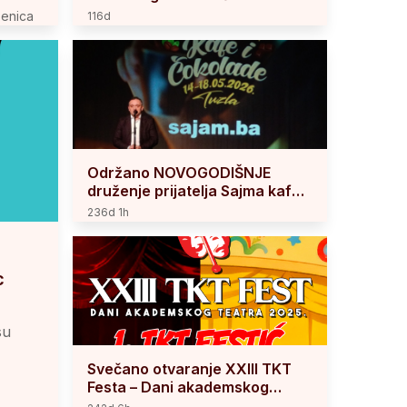
Hercegovine
Zenica
116d
Održano NOVOGODIŠNJE
druženje prijatelja Sajma kafe i
čokolade i Sajma knjige Tuzla
236d 1h
c
su
Svečano otvaranje XXIII TKT
Festa – Dani akademskog
teatra 2025.