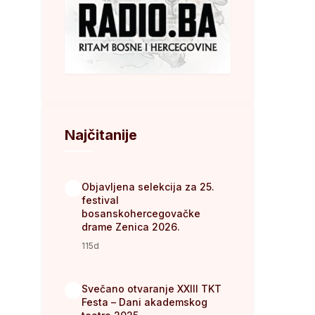
Najčitanije
Objavljena selekcija za 25.
1
festival
bosanskohercegovačke
drame Zenica 2026.
115d
Svečano otvaranje XXIII TKT
2
Festa – Dani akademskog